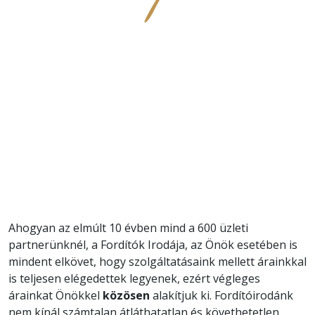
Ahogyan az elmúlt 10 évben mind a 600 üzleti
partnerünknél, a Fordítók Irodája, az Önök esetében is
mindent elkövet, hogy szolgáltatásaink mellett árainkkal
is teljesen elégedettek legyenek, ezért végleges
árainkat Önökkel
közösen
alakítjuk ki. Fordítóirodánk
nem kínál számtalan átláthatatlan és követhetetlen