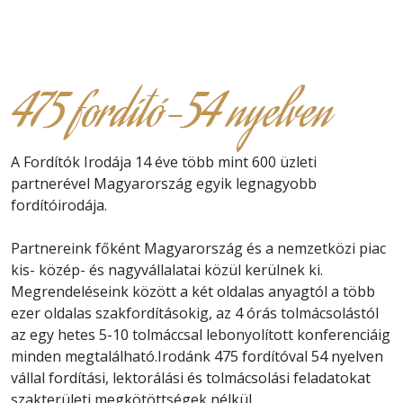
475 fordító-54 nyelven
A Fordítók Irodája 14 éve több mint 600 üzleti
partnerével Magyarország egyik legnagyobb
fordítóirodája.
Partnereink főként Magyarország és a nemzetközi piac
kis- közép- és nagyvállalatai közül kerülnek ki.
Megrendeléseink között a két oldalas anyagtól a több
ezer oldalas szakfordításokig, az 4 órás tolmácsolástól
az egy hetes 5-10 tolmáccsal lebonyolított konferenciáig
minden megtalálható.Irodánk 475 fordítóval 54 nyelven
vállal fordítási, lektorálási és tolmácsolási feladatokat
szakterületi megkötöttségek nélkül.