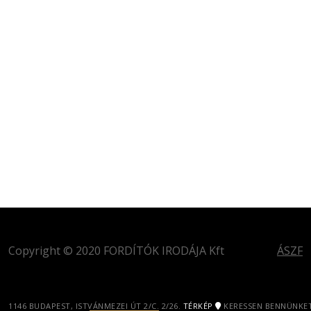
Copyright © 2020 FORDÍTÓK IRODÁJA Kft
ÁSZF
1146 BUDAPEST, ISTVÁNMEZEI ÚT 2/C. 2/26.
TÉRKÉP
KERESSEN BENNÜNKET