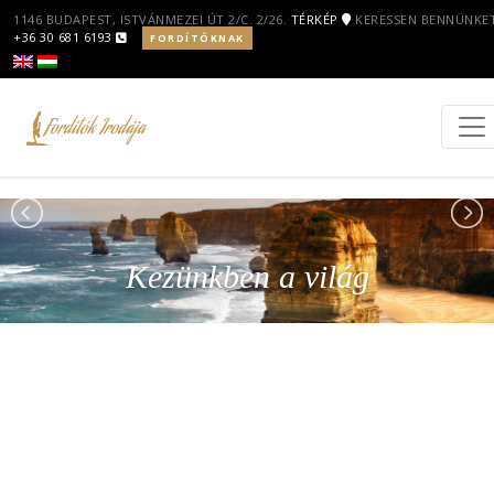
1146 BUDAPEST, ISTVÁNMEZEI ÚT 2/C. 2/26.
TÉRKÉP
KERESSEN BENNÜNKET
+36 30 681 6193
FORDÍTÓKNAK
Kezünkben a világ