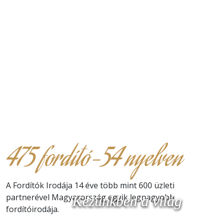
475 fordító-54 nyelven
A Fordítók Irodája 14 éve több mint 600 üzleti
partnerével Magyarország egyik legnagyobb
Kezünkben a világ
Kezünkben a világ
Kezünkben a világ
fordítóirodája.